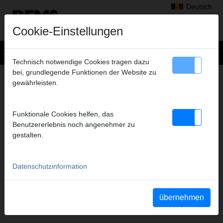
Deutsch
Cookie-Einstellungen
Technisch notwendige Cookies tragen dazu
bei, grundlegende Funktionen der Website zu
HÄUFIG GESTELLTE FRAGEN
gewährleisten.
WELCHE LÄNDER WERDEN VOM ONLINE-
SHOP BELIEFERT?
Funktionale Cookies helfen, das
REMS SARL
liefert nach Frankreich
Benutzererlebnis noch angenehmer zu
REMS GmbH & Co KG
liefert nach Österreich
gestalten.
Datenschutzinformation
übernehmen