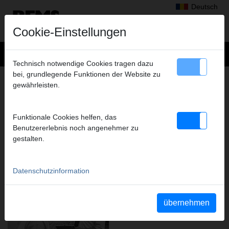
Deutsch
Cookie-Einstellungen
Technisch notwendige Cookies tragen dazu
bei, grundlegende Funktionen der Website zu
REMS – SEIT ÜBER 110 JAHREN
gewährleisten.
RICHTUNGSWEISEND FÜR
LEISTUNGSSTARKE, INNOVATIVE
MASCHINEN UND WERKZEUGE.
Funktionale Cookies helfen, das
Benutzererlebnis noch angenehmer zu
FORTSCHRITT IST UNSER ANTRIEB.
gestalten.
Datenschutzinformation
übernehmen