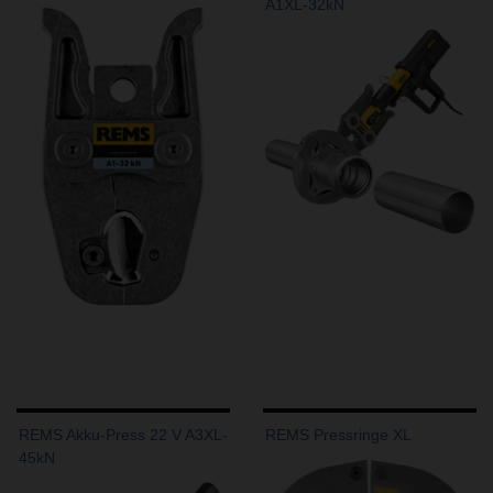
A1XL-32kN
REMS Akku-Press 22 V A3XL-
REMS Pressringe XL
45kN