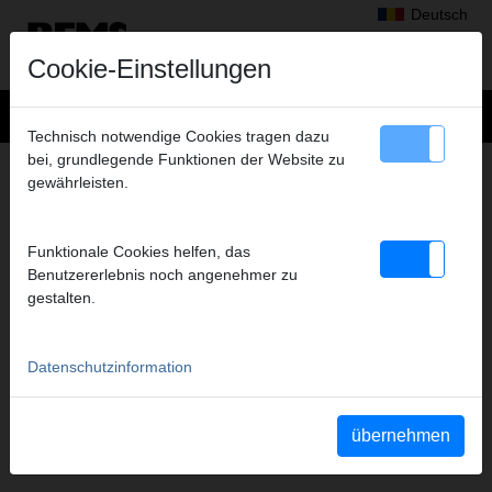
Deutsch
Cookie-Einstellungen
Technisch notwendige Cookies tragen dazu
bei, grundlegende Funktionen der Website zu
RADIALPRESSEN
gewährleisten.
FILME DIESER PRODUKTGRUPPE
Funktionale Cookies helfen, das
Benutzererlebnis noch angenehmer zu
YouTube REMS Mini-Press
YouTube REMS Power-Press
gestalten.
22V ACC
ACC
Datenschutzinformation
übernehmen