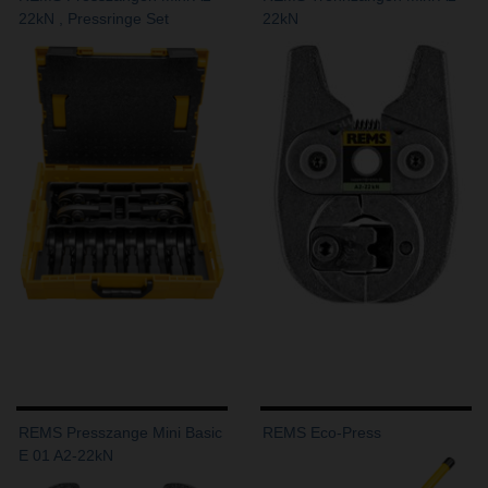
22kN , Pressringe Set
22kN
REMS Presszange Mini Basic
REMS Eco-Press
E 01 A2-22kN