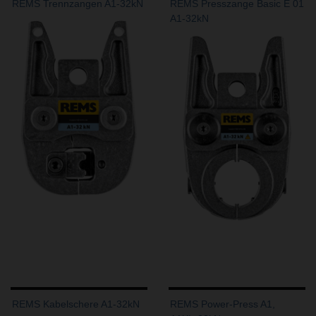
REMS Trennzangen A1-32kN
REMS Presszange Basic E 01
A1-32kN
REMS Kabelschere A1-32kN
REMS Power-Press A1,